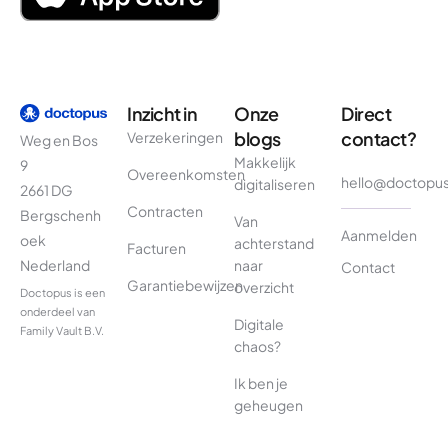
Inzicht in
Onze
Direct
blogs
contact?
Verzekeringen
Weg en Bos
Makkelijk
9
Overeenkomsten
hello@doctopu
digitaliseren
2661 DG
Contracten
Bergschenh
Van
Aanmelden
oek
achterstand
Facturen
naar
Nederland
Contact
Garantiebewijzen
overzicht
Doctopus is een
onderdeel van
Digitale
Family Vault B.V.
chaos?
Ik ben je
geheugen