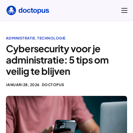
Hoe het werkt
Functies
ADMINISTRATIE
,
TECHNOLOGIE
Over ons
Cybersecurity voor je
administratie: 5 tips om
Blogs
veilig te blijven
Contact
Prijzen
JANUARI 28, 2026
DOCTOPUS