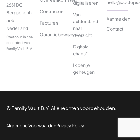
hello@doctopu
digitaliseren
2661 DG
Contracten
Bergschenh
Van
Aanmelden
oek
achterstand
Facturen
naar
Nederland
Contact
Garantiebewijzen
overzicht
Doctopus is een
onderdeel van
Digitale
Family Vault B.V.
chaos?
Ik ben je
geheugen
© Family Vault B.V. Alle rechten voorbehouden.
Algemene Voorwaarden
Privacy Policy