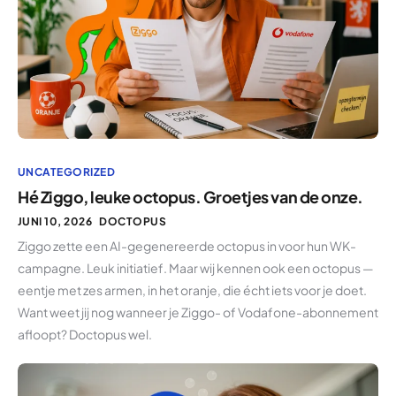
UNCATEGORIZED
Hé Ziggo, leuke octopus. Groetjes van de onze.
JUNI 10, 2026
DOCTOPUS
Ziggo zette een AI-gegenereerde octopus in voor hun WK-
campagne. Leuk initiatief. Maar wij kennen ook een octopus —
eentje met zes armen, in het oranje, die écht iets voor je doet.
Want weet jij nog wanneer je Ziggo- of Vodafone-abonnement
afloopt? Doctopus wel.