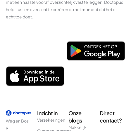
met een naaste vooraf overzichtelijk vast te leggen. Doctopus
helpt rust en overzicht te creëren op het moment dat het er
echt toe doet.
Inzicht in
Onze
Direct
blogs
contact?
Verzekeringen
Weg en Bos
Makkelijk
9
Overeenkomsten