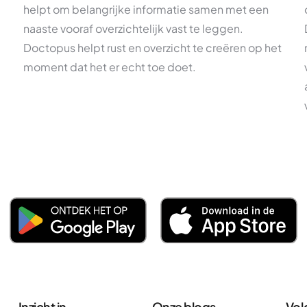
helpt om belangrijke informatie samen met een
naaste vooraf overzichtelijk vast te leggen.
Doctopus helpt rust en overzicht te creëren op het
moment dat het er echt toe doet.
Inzicht in
Onze blogs
Vol