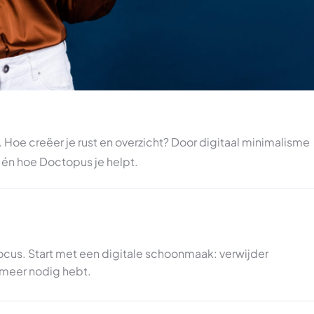
e. Hoe creëer je rust en overzicht? Door digitaal minimalisme
t én hoe Doctopus je helpt.
cus. Start met een digitale schoonmaak: verwijder
 meer nodig hebt.