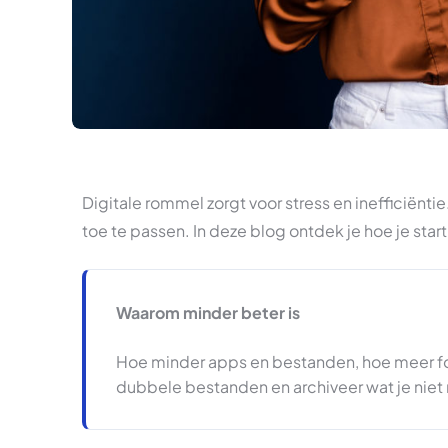
Digitale rommel zorgt voor stress en inefficiënti
toe te passen. In deze blog ontdek je hoe je star
Waarom minder beter is
Hoe minder apps en bestanden, hoe meer fo
dubbele bestanden en archiveer wat je niet