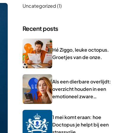
Uncategorized
(1)
Recent posts
Hé Ziggo, leuke octopus.
Groetjes van de onze.
Als een dierbare overlijdt:
overzicht houden in een
emotioneel zware
periode
1 mei komt eraan: hoe
Doctopus je helpt bij een
stressvrije