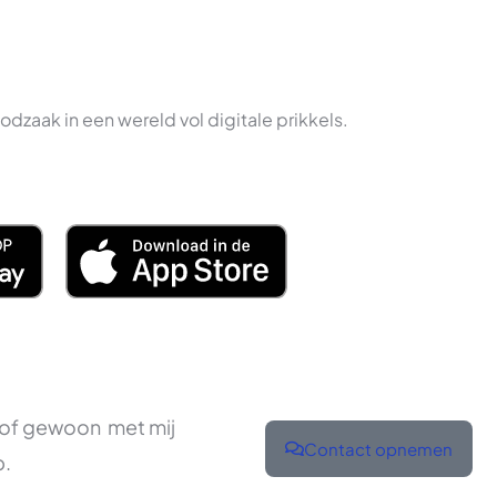
odzaak in een wereld vol digitale prikkels.
 of gewoon met mij
Contact opnemen
p.