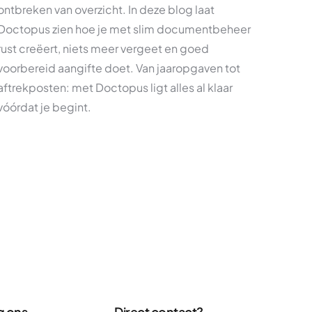
ontbreken van overzicht. In deze blog laat
Doctopus zien hoe je met slim documentbeheer
rust creëert, niets meer vergeet en goed
voorbereid aangifte doet. Van jaaropgaven tot
aftrekposten: met Doctopus ligt alles al klaar
vóórdat je begint.
g ons
Direct contact?