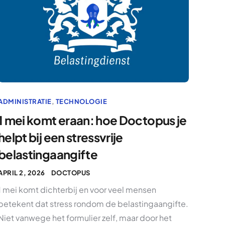
ADMINISTRATIE
,
TECHNOLOGIE
1 mei komt eraan: hoe Doctopus je
helpt bij een stressvrije
belastingaangifte
APRIL 2, 2026
DOCTOPUS
1 mei komt dichterbij en voor veel mensen
betekent dat stress rondom de belastingaangifte.
Niet vanwege het formulier zelf, maar door het